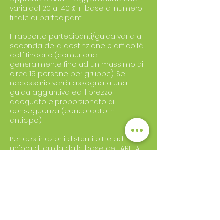
varia dal 20 al 40 % in base al numero
finale di partecipanti.
Il rapporto partecipanti/guida varia a
seconda della destinzione e difficoltà
dell'itineario (comunque
generalmente fino ad un massimo di
circa 15 persone per gruppo). Se
necessario verrà assegnata una
guida aggiuntiva ed il prezzo
adeguato e proporzionato di
conseguenza (concordato in
anticipo).
Per destinazioni distanti oltre ad
un'ora di guida dalla base de LAREFA
(Falcade - BL), potrà essere applicata
una maggiorazione al prezzo di base
(concordato in anticipo).