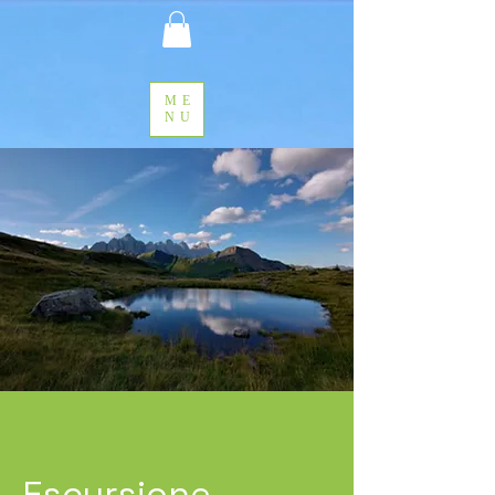
ME
NU
Escursione