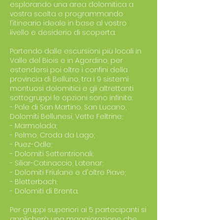
esplorando una area dolomitica a
vostra scelta e programmando
l'itineario ideale in base al vostro
livello e desiderio di scoperta.
Partendo dalle escursioni più locali in
Valle del Biois e in Agordino, per
estendersi poi oltre i confini della
provincia di Belluno, tra i 9 sistemi
montuosi dolomitici e gli altrettanti
sottogruppi le opzioni sono infinite:
- Pale di San Martino, San Lucano,
Dolomiti Bellunesi, Vette Feltrine;
- Marmolada;
- Pelmo, Croda da Lago;
- Puez-Odle;
- Dolomiti Settentrionali;
- Siliar-Catinaccio, Latenar;
- Dolomiti Friulane e d'oltre Piave;
- Bletterbach;
- Dolomiti di Brenta.
Per gruppi superiori ai 5 partecipanti si
applicherà una maggiorazione che