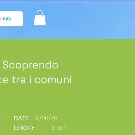
r info
: Scoprendo
te tra i comuni
a
DATE:
19/08/26
LENGTH:
18 km