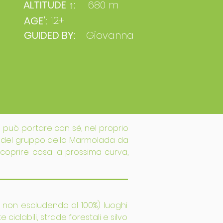
ALTITUDE ↑:
680 m
12+
AGE':
GUIDED BY:
Giovanna
o può portare con sé, nel proprio
est del gruppo della Marmolada da
scoprire cosa la prossima curva,
ma non escludendo al 100%) luoghi
ciclabili, strade forestali e silvo