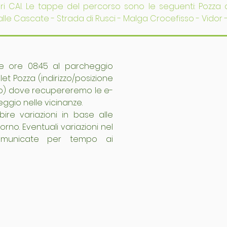
tieri CAI. Le tappe del percorso sono le seguenti: Pozza
alle Cascate - Strada di Rusci - Malga Crocefisso - Vidor 
le ore 08:45 al parcheggio 
et Pozza (indirizzo/posizione 
nco) dove recupereremo le e-
eggio nelle vicinanze.
bire variazioni in base alle 
rno. Eventuali variazioni nel 
municate per tempo ai 