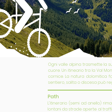
Ogni valle alpina trasmette la 
cuore. Un itineario tra la Val M
cornice. La natura dolomitica 
sentiero, salita o discesa può re
Path
L'itinerario (semi ad anello) ri
lontani da strade aperte al traffi