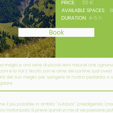
PRICE:
55 €
AVAILABLE SPACES:
8
DURATION:
4-5 h
Book
sua magia e una serie di piccoli doni naturali che ognun
onzoni e la Val S. Nicolò, con le cime del confine sud-ov
farà del suo meglio per spingere la nostra pedalata a 
galare.
mane il più possibile in ambito "outdoor", prelidigendo (
co motorizzato. Si preve quindi un mix di vie paesane, piste 