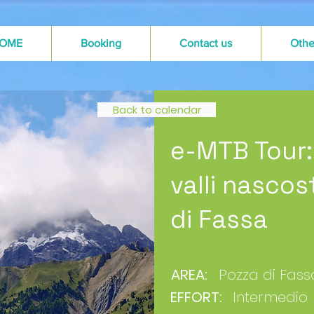
OME
Booking
Contact us
Othe
Back to calendar
e-MTB Tour
valli nascos
di Fassa
AREA:
Pozza di Fass
EFFORT:
Intermedio