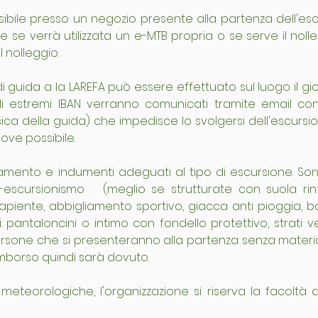
ssibile presso un negozio presente alla partenza dell'escu
e verrà utilizzata un e-MTB propria o se serve il nolleg
 nolleggio.
di guida a la LAREFA può essere effettuato sul luogo il gior
i estremi IBAN verranno comunicati tramite email con l
sica della guida) che impedisce lo svolgersi dell'escurs
ove possibile.
mento e indumenti adeguati al tipo di escursione. Sono 
escursionismo   (meglio se strutturate con suola rin
apiente, abbigliamento sportivo, giacca anti pioggia, b
i: pantaloncini o intimo con fondello protettivo, strati ve
ersone che si presenteranno alla partenza senza material
imborso quindi sarà dovuto.
eteorologiche, l'organizzazione si riserva la facoltà di