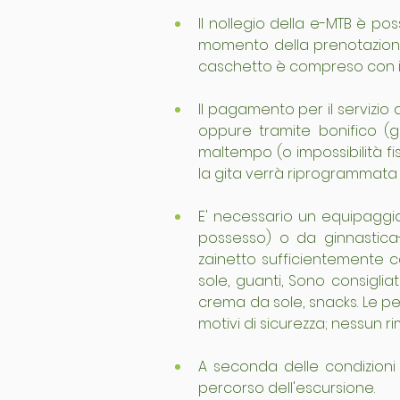
Il nollegio della e-MTB è po
momento della prenotazione s
caschetto è compreso con il
Il pagamento per il servizio 
oppure tramite bonifico (gl
maltempo (o impossibilità fi
la gita verrà riprogrammata 
E' necessario un equipaggia
possesso) o da ginnastica-
zainetto sufficientemente c
sole, guanti, Sono consigliat
crema da sole, snacks. Le p
motivi di sicurezza; nessun r
A seconda delle condizioni m
percorso dell'escursione.