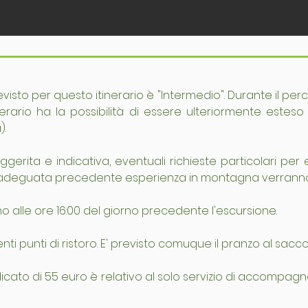
revisto per questo itinerario è "Intermedio". Durante il perc
inerario ha la possibilità di essere ulteriormente este
).
gerita e indicativa, eventuali richieste particolari per et
adeguata precedente esperienza in montagna verranno v
o alle ore 16:00 del giorno precedente l'escursione.
ti punti di ristoro. E' previsto comuque il pranzo al sacco
ndicato di 55 euro è relativo al solo servizio di accompag