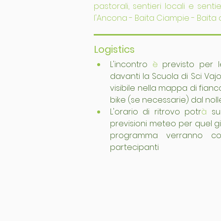
pastorali, sentieri locali e sen
l'Ancona - Baita Ciampie - Baita 
Logistics
L'incontro 
è
 previsto per 
davanti la Scuola di Sci Vajol
visibile nella mappa di fia
bike (se necessarie) dal noll
L'orario di ritrovo potr
à
 su
previsioni meteo per quel gio
programma verranno co
partecipanti