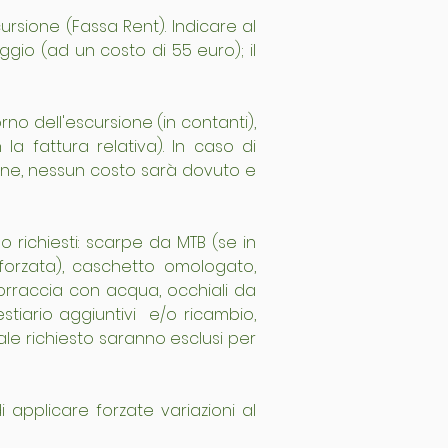
rsione (Fassa Rent). Indicare al 
gio (ad un costo di 55 euro); il 
no dell'escursione (in contanti), 
a fattura relativa). In caso di 
ione, nessun costo sarà dovuto e 
richiesti: scarpe da MTB (se in 
forzata), caschetto omologato, 
orraccia con acqua, occhiali da 
stiario aggiuntivi  e/o ricambio, 
e richiesto saranno esclusi per 
 applicare forzate variazioni al 