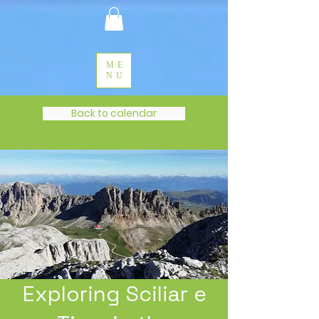
ME
NU
Back to calendar
Exploring Sciliar e