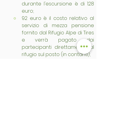
durante l'escursione è di 128 
euro; 
92 euro è il costo relativo al 
servizio di mezza pensione 
fornito dal Rifugio Alpe di Tires 
e verrà pagato dai 
partecipanti direttamente al 
rifugio sul posto (in contanti);
10 euro è il costo relativo alla 
navetta dalla Val Duron per il 
rientro a Campitello il 
secondo giorno e verrà 
pagata dai partecipanti 
all'autista (in contanti).
Il pagamento per il servizio di 
guida a la LAREFA può essere 
effettuato sul luogo il giorno 
dell'escursione (in contanti), 