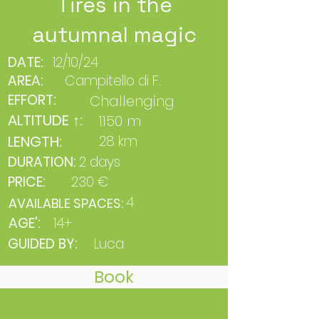
Tires in the
autumnal magic
DATE:
12/10/24
AREA:
Campitello di F.
EFFORT:
Challenging
ALTITUDE ↑:
1150 m
LENGTH:
28 km
DURATION:
2 days
PRICE:
230 €
4
AVAILABLE SPACES:
AGE':
14+
GUIDED BY:
Luca
Book