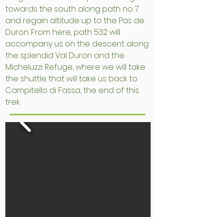
towards the south along path no. 7
and regain altitude up to the Pas de
Duron. From here, path 532 will
accompany us on the descent along
the splendid Val Duron and the
Micheluzzi Refuge, where we will take
the shuttle that will take us back to
Campitello di Fassa, the end of this
trek.