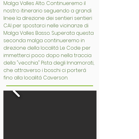
Malga Valles Alto. Continueremo il
nostro itinerario seguendo a grandi
linee la direzione dei sentieri sentieri
CAI per spostarci nelle vicinanze di
Malga Valles Basso. Superata questa
seconda malga continueremo in
direzione della localitá Le Code per
immetterci poco dopo nella traccia
della "vecchia" Pista degli Innamorati,
che attraverso i boschi ci porterá
fino alla localitá Caverson.