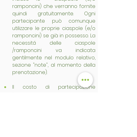
ramponcini) che verranno fornite 
quindi gratuitamente. Ogni 
partecipante può comunque 
utilizzare le proprie ciaspole (e/o 
ramponcini) se già in possesso. La 
necessitá delle ciaspole 
/ramponcini va indicata 
gentilmente nel modulo relativo, 
sezione "note", al momento della 
prenotazione).
Il costo di partecipazione 
è relativo al solo servizio di guida 
in escursione con 
Accompagnatore di Media 
Montagna. Il costo si intende per 
persona. Il pagamento per il 
servizio di guida può essere 