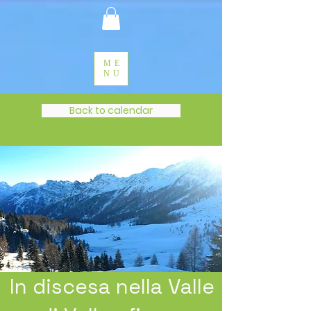
ME
NU
Back to calendar
In discesa nella Valle