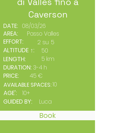
di Valles fino a
Caverson
DATE:
08/03/26
AREA:
Passo Valles
EFFORT:
2 su 5
ALTITUDE ↑:
50
LENGTH:
5 km
DURATION:
3-4 h
PRICE:
45 €
10
AVAILABLE SPACES:
AGE':
10+
GUIDED BY:
Luca
Book