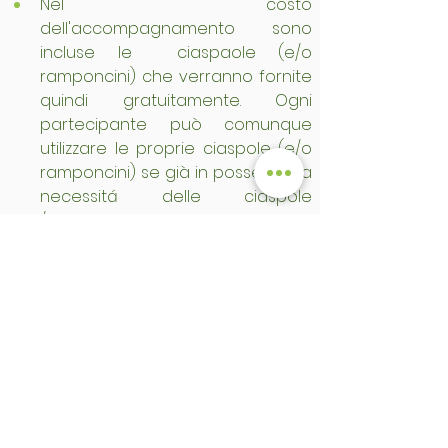
Nel costo 
dell'accompagnamento sono 
incluse le  ciaspaole (e/o 
ramponcini) che verranno fornite 
quindi gratuitamente. Ogni 
partecipante può comunque 
utilizzare le proprie ciaspole (e/o 
ramponcini) se già in possesso. La 
necessitá delle ciaspole 
/ramponcini va indicata 
gentilmente nel modulo relativo, 
sezione "note", al momento della 
prenotazione).
Il costo di partecipazione 
è relativo al solo servizio di guida 
in escursione con 
Accompagnatore di Media 
Montagna. Il costo si intende per 