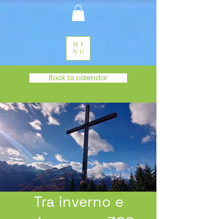
ME
NU
Back to calendar
Tra inverno e