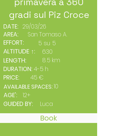
primavera a 360
gradi sul Piz Croce
DATE:
29/03/26
AREA:
San Tomaso A.
EFFORT:
5 su 5
ALTITUDE ↑:
630
LENGTH:
8.5 km
DURATION:
4-5 h
PRICE:
45 €
10
AVAILABLE SPACES:
AGE':
12+
GUIDED BY:
Luca
Book