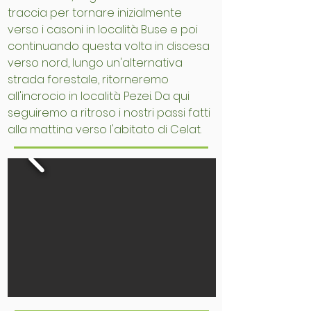
traccia per tornare inizialmente
verso i casoni in località Buse e poi
continuando questa volta in discesa
verso nord, lungo un'alternativa
strada forestale, ritorneremo
all'incrocio in località Pezei. Da qui
seguiremo a ritroso i nostri passi fatti
alla mattina verso l'abitato di Celat.