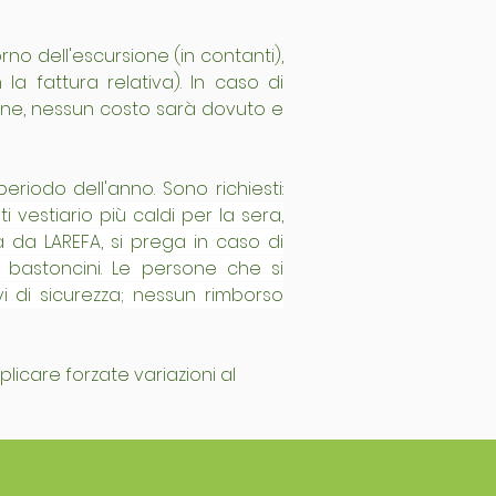
no dell'escursione (in contanti), 
a fattura relativa). In caso di 
ione, nessun costo sarà dovuto e 
E' necessario un equipaggiamento e indumenti adeguati al tipo di escursione e periodo dell'anno. Sono richiesti: 
vestiario più caldi per la sera, 
a da LAREFA, si prega in caso di 
, bastoncini. Le persone che si 
 di sicurezza; nessun rimborso 
licare forzate variazioni al 