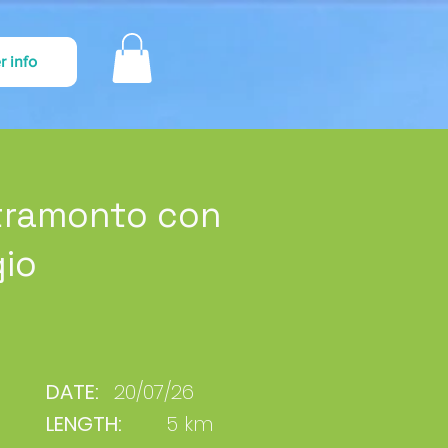
r info
tramonto con
gio
DATE:
20/07/26
LENGTH:
5 km