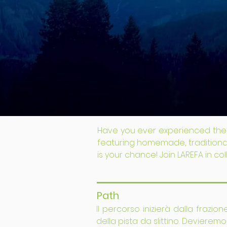
Have you ever experienced the th
featuring homemade, traditional 
is your chance! Join LAREFA in c
Path
Il percorso inizierà dalla frazi
della pista da slittino. Deviere