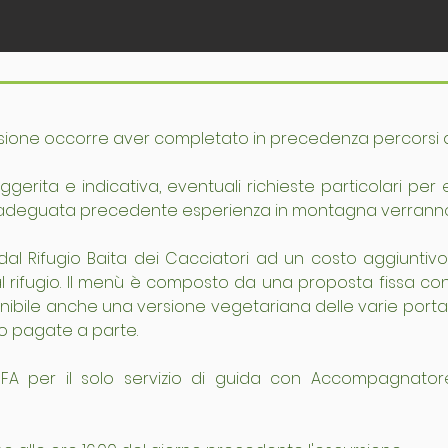
ione occorre aver completato in precedenza percorsi di s
gerita e indicativa, eventuali richieste particolari per et
adeguata precedente esperienza in montagna verranno v
o dal Rifugio Baita dei Cacciatori ad un costo aggiuntiv
 rifugio. Il menù è composto da una proposta fissa con u
onibile anche una versione vegetariana delle varie porta
o pagate a parte.
FA per il solo servizio di guida con Accompagnato