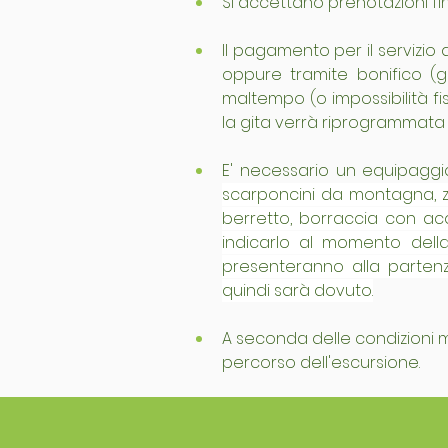
Si accettano prenotazioni fin
Il pagamento per il servizio 
oppure tramite bonifico (gl
maltempo (o impossibilità fi
la gita verrà riprogrammata 
scarponcini da montagna, zai
berretto, borraccia con acqu
indicarlo al momento della 
presenteranno alla partenz
quindi sarà dovuto.
A seconda delle condizioni me
percorso dell'escursione.