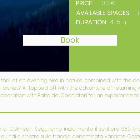
PRICE:
30 €
AVAILABLE SPACES:
1
DURATION:
4-5 h
Book
rill of an evening hike in nature, combined with the del
dishes? All topped off with the adventure of returning wi
ollaboration with Baita dei Cacciatori for an experience 
one di Colmean. Seguiremo inizialmente il sentiero 689 fin
mo quindi a sinistra sulla traccia denominata Variante C