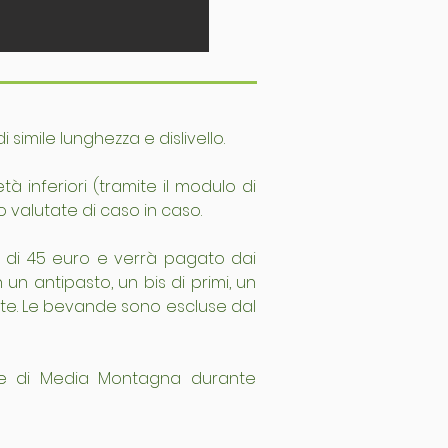
imile lunghezza e dislivello.
à inferiori (tramite il modulo di 
alutate di caso in caso.
o di 45 euro e verrà pagato dai 
n antipasto, un bis di primi, un 
te. Le bevande sono escluse dal 
re di Media Montagna durante 