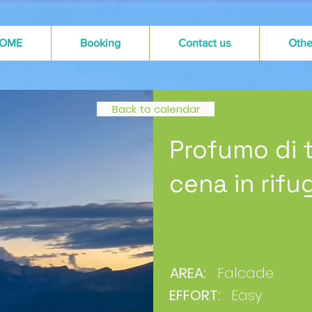
OME
Booking
Contact us
Othe
Back to calendar
Profumo di 
cena in rifu
AREA:
Falcade
EFFORT:
Easy