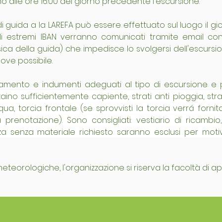
o alle ore 16:00 del giorno precedente l'escursione.
di guida a la LAREFA può essere effettuato sul luogo il gior
i estremi IBAN verranno comunicati tramite email con l
sica della guida) che impedisce lo svolgersi dell'escurs
ove possibile.
no sufficientemente capiente, strati anti pioggia, strati 
a, torcia frontale (se sprovvisti la torcia verrá fornit
prenotazione). Sono consigliati: vestiario di ricambio
a senza materiale richiesto saranno esclusi per motivi
teorologiche, l'organizzazione si riserva la facoltà di app