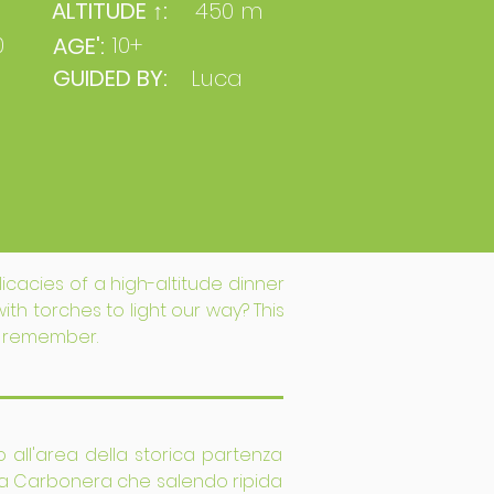
ALTITUDE ↑:
450 m
0
10+
AGE':
GUIDED BY:
Luca
icacies of a high-altitude dinner
th torches to light our way? This
to remember.
o all'area della storica partenza
osta Carbonera che salendo ripida