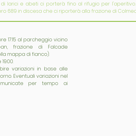
 larici e abeti ci porterà fino al rifugio per l'aperitivo
ro 689 in discesa che ci riporterà alla frazione di Colmea
re 17:15 al parcheggio vicino 
an, frazione di Falcade 
nella mappa di fianco).
19:00.
bire variazioni in base alle 
rno. Eventuali variazioni nel 
municate per tempo ai 