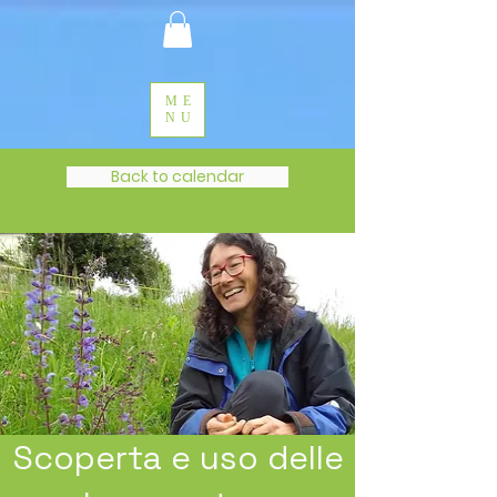
ME
NU
Back to calendar
Scoperta e uso delle