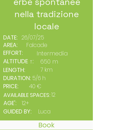
erbe spontanee
nella tradizione
locale
DATE:
26/07/25
AREA:
Falcade
EFFORT:
Intermedia
ALTITUDE ↑:
650 m
LENGTH:
7 km
DURATION:
5/6 h
PRICE:
40 €
12
AVAILABLE SPACES:
AGE':
12+
GUIDED BY:
Luca
Book