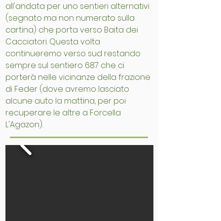
all'andata per uno sentieri alternativi
(segnato ma non numerato sulla
cartina) che porta verso Baita dei
Cacciatori. Questa volta
continueremo verso sud restando
sempre sul sentiero 687 che ci
porterà nelle vicinanze della frazione
di Feder (dove avremo lasciato
alcune auto la mattina, per poi
recuperare le altre a Forcella
L'Agazon).