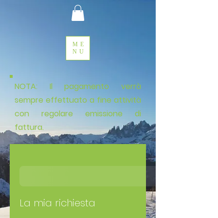
ME
NU
NOTA: Il pagamento verrà
sempre effettuato a fine attività
con regolare emissione di
fattura.
La mia richiesta