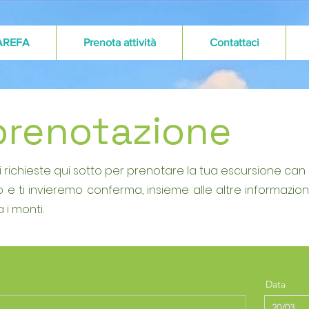
AREFA
Prenota attività
Contattaci
prenotazione
i richieste qui sotto per prenotare la tua escursione can L
tto e ti invieremo conferma, insieme alle altre informazio
 i monti.
Data