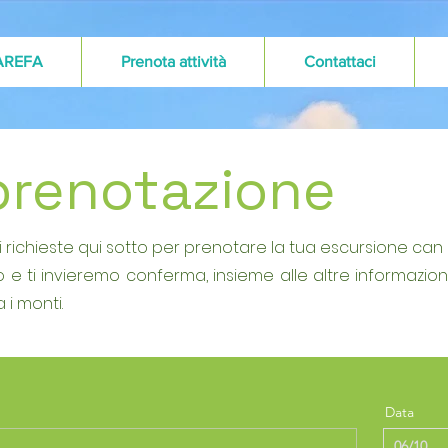
AREFA
Prenota attività
Contattaci
prenotazione
i richieste qui sotto per prenotare la tua escursione can L
tto e ti invieremo conferma, insieme alle altre informazio
 i monti.
Data