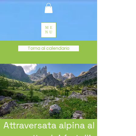
ME
NU
Torna al calendario
Attraversata alpina al