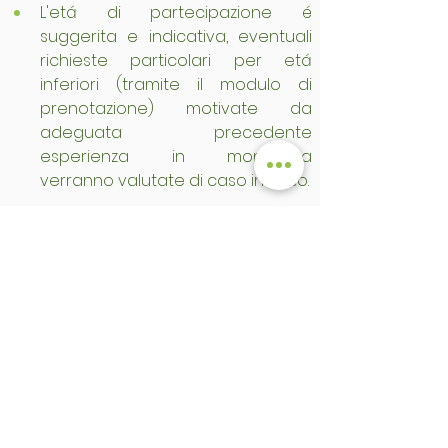
L'etá di partecipazione é 
suggerita e indicativa, eventuali 
richieste particolari per etá 
inferiori (tramite il modulo di 
prenotazione) motivate da 
adeguata precedente 
esperienza in montagna 
verranno valutate di caso in caso.
Lungo il percorso non sono 
presenti rifugi. E' necessario quindi 
il pranzo al sacco.
Si accettano prenotazioni fino alle 
ore 16:00 del giorno precedente 
all'escursione.
Il costo si intende per persona. Il 
pagamento puó essere 