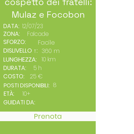
cospetto dei fratelli:
Mulaz e Focobon
DATA:
12/07/23
ZONA:
Falcade
SFORZO:
Facile
DISLIVELLO ↑:
360 m
LUNGHEZZA:
10 km
DURATA:
5 h
COSTO:
25 €
8
POSTI DISPONIBILI:
ETÀ:
10+
GUIDATI DA:
Prenota