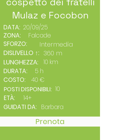
cospetto dei fratelli
Mulaz e Focobon
DATA:
20/09/25
ZONA:
Falcade
SFORZO:
Intermedia
DISLIVELLO ↑:
360 m
LUNGHEZZA:
10 km
DURATA:
5 h
COSTO:
40 €
10
POSTI DISPONIBILI:
ETÀ:
14+
GUIDATI DA:
Barbara
Prenota