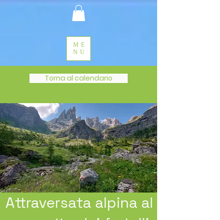
ME
NU
Torna al calendario
Attraversata alpina al