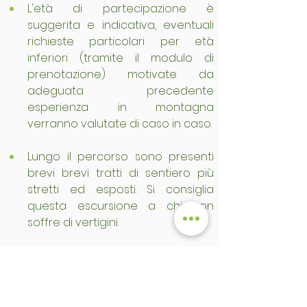
L'età di partecipazione è 
suggerita e indicativa, eventuali 
richieste particolari per età 
inferiori (tramite il modulo di 
prenotazione) motivate da 
adeguata precedente 
esperienza in montagna 
verranno valutate di caso in caso.
Lungo il percorso sono presenti 
brevi brevi tratti di sentiero più 
stretti ed esposti. Si consiglia 
questa escursione a chi non 
soffre di vertigini.
Si accettano prenotazioni fino alle 
ore 16:00 del giorno precedente 
l'escursione.