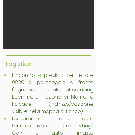
Logistica
L'incontro 
è
 previsto per le ore 
08:30 al parcheggio di fronte 
l'ingresso principale del camping 
Eden nella frazione di Molino, a 
Falcade (indirizzo/posizione 
visibile nella mappa di fianco).
Lasceremo qui alcune auto 
(punto arrivo del nostro trekking). 
Con le auto rimaste 