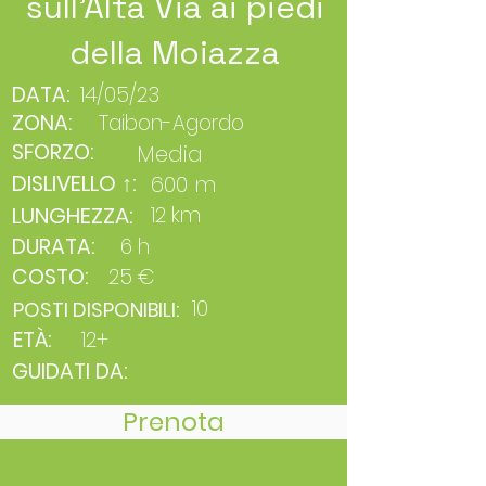
sull’Alta Via ai piedi
della Moiazza
DATA:
14/05/23
ZONA:
Taibon-Agordo
SFORZO:
Media
DISLIVELLO ↑:
600 m
LUNGHEZZA:
12 km
DURATA:
6 h
COSTO:
25 €
10
POSTI DISPONIBILI:
ETÀ:
12+
GUIDATI DA:
Prenota