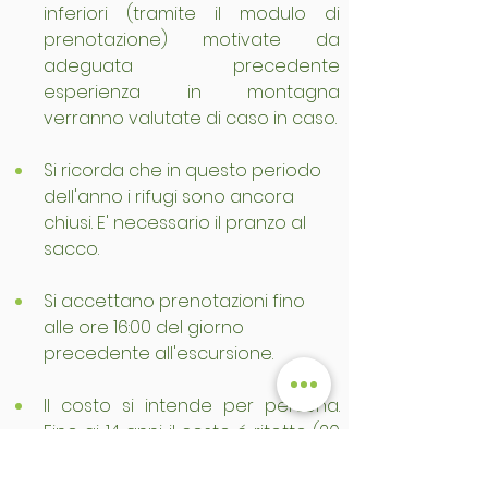
inferiori (tramite il modulo di 
prenotazione) motivate da 
adeguata precedente 
esperienza in montagna 
verranno valutate di caso in caso.
Si ricorda che in questo periodo 
dell'anno i rifugi sono ancora 
chiusi. E' necessario il pranzo al 
sacco.
Si accettano prenotazioni fino 
alle ore 16:00 del giorno 
precedente all'escursione.
Il costo si intende per persona. 
Fino ai 14 anni il costo é ritotto (20 
euro). Il pagamento puó essere 
effettuato sul luogo il giorno 