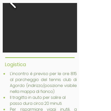
Logistica
L'incontro é previso per le ore 8:15 
al parcheggio del tennis club di 
Agordo (indirizzo/posizione visibile 
nella mappa di fianco). 
Il tragitto in auto per salire al 
passo dura circa 20 minuti.
Per risparmiare viggi inutili, a 