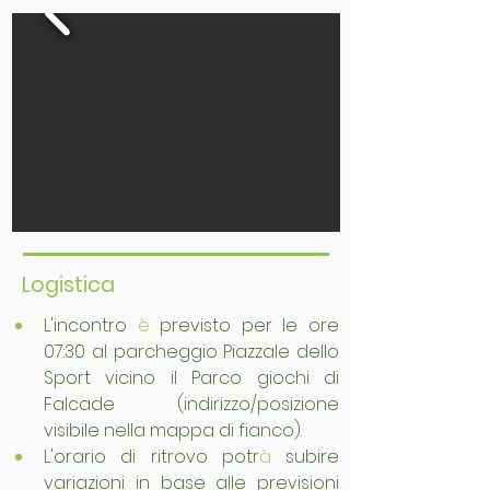
Logistica
L'incontro 
è
 previsto per le ore 
07:30 al parcheggio Piazzale dello 
Sport vicino il Parco giochi di 
Falcade (indirizzo/posizione 
visibile nella mappa di fianco).
L'orario di ritrovo potr
à
 subire 
variazioni in base alle previsioni 