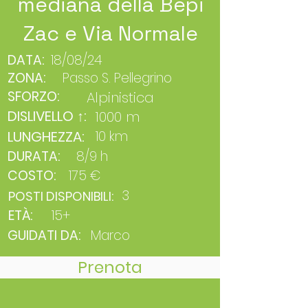
mediana della Bepi
Zac e Via Normale
DATA:
18/08/24
ZONA:
Passo S. Pellegrino
SFORZO:
Alpinistica
DISLIVELLO ↑:
1000 m
LUNGHEZZA:
10 km
DURATA:
8/9 h
COSTO:
175 €
3
POSTI DISPONIBILI:
ETÀ:
15+
GUIDATI DA:
Marco
Prenota