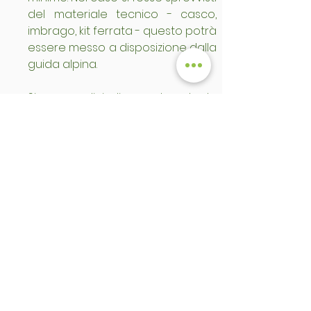
del materiale tecnico - casco, 
imbrago, kit ferrata - questo potrà 
essere messo a disposizione dalla 
guida alpina.
Si prega di indicare durante la 
prenotazione (nel modulo online 
nel campo note) se verrà 
utilizzato o meno 
l'equipaggiamento proprio.
Le persone che si presenteranno 
alla partenza senza materiale 
richiesto (a parte quello fornito 
dalla guida alpina ove richiesto), 
saranno esclusi per motivi di 
sicurezza; nessun rimborso quindi 
sarà dovuto.