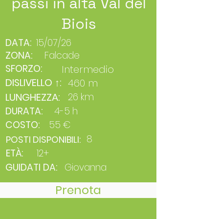
passi in alta Val del
Biois
DATA:
15/07/26
ZONA:
Falcade
SFORZO:
Intermedio
DISLIVELLO ↑:
460 m
LUNGHEZZA:
26 km
DURATA:
4-5 h
COSTO:
55 €
8
POSTI DISPONIBILI:
ETÀ:
12+
GUIDATI DA:
Giovanna
Prenota