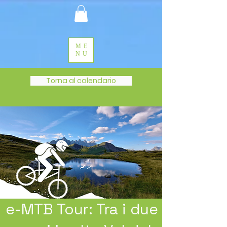
ME
NU
Torna al calendario
e-MTB Tour: Tra i due