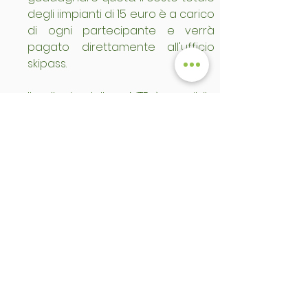
degli iimpianti di 15 euro è a carico 
di ogni partecipante e verrà 
pagato direttamente all'ufficio 
skipass.
Il nollegio della e-MTB è possibile 
presso un negozio presente alla 
partenza dell'escursione (Rent 
and Go Falcade). Indicare al 
momento della prenotazione se 
verrà utilizzata un e-MTB propria o 
se serve il nolleggio (ad un costo 
di 55 euro); il caschetto è 
compreso con il nolleggio.
Il pagamento per il servizio di 
guida a la LAREFA può essere 
effettuato sul luogo il giorno 