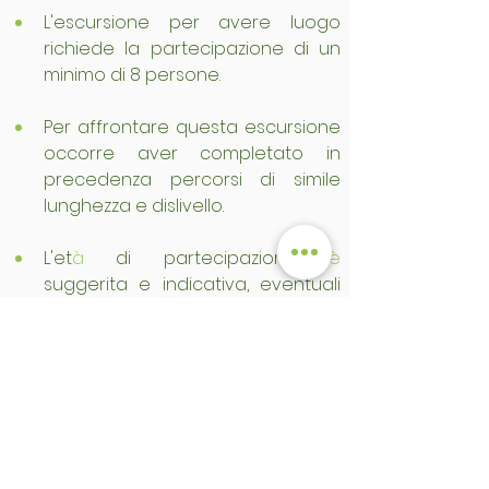
L'escursione per avere luogo 
richiede la partecipazione di un 
minimo di 8 persone.
Per affrontare questa escursione 
occorre aver completato in 
precedenza percorsi di simile 
lunghezza e dislivello.
L'et
à
 di partecipazione 
è
suggerita e indicativa, eventuali 
richieste particolari per et
à
inferiori (tramite il modulo di 
prenotazione) motivate da 
adeguata precedente 
esperienza in montagna 
verranno valutate di caso in caso.