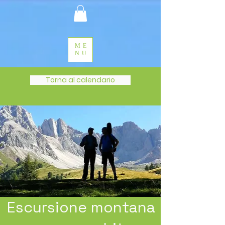
ME
NU
Torna al calendario
Escursione montana