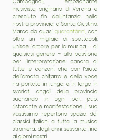
Campagnoli, emozionante 
musicista originario di Verona e 
cresciuto fin dall'infanzia nella 
nostra provincia, a Santa Giustina. 
Marco da quasi 
quarantánni
, con 
oltre un migliaio di spettacoli, 
unisce l’amore per la musica – di 
qualsiasi genere – alla passione 
per l’interpretazione canora di 
tutte le canzoni, che con l’aiuto 
dell’amata chitarra e della voce 
ha portato in lungo e in largo in 
svariati angoli della provincia 
suonando in ogni bar, pub, 
ristorante e manifestazione. Il suo 
vastissimo repertorio spazia dai 
classici italiani a tutta la musica 
straniera, dagli anni sessanta fino 
ai giorni nostri.