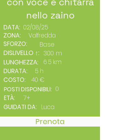
con voce e chitarra
nello zaino
DATA:
02/08/25
ZONA:
Valfredda
SFORZO:
Base
DISLIVELLO ↑:
300 m
LUNGHEZZA:
6.5 km
DURATA:
5 h
COSTO:
40 €
0
POSTI DISPONIBILI:
ETÀ:
7+
GUIDATI DA:
Luca
Prenota