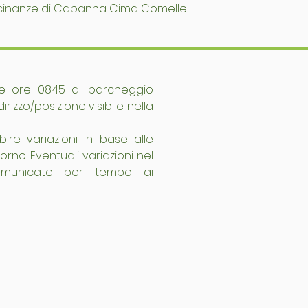
icinanze di Capanna Cima Comelle.
le ore 08:45 al parcheggio 
irizzo/posizione visibile nella 
bire variazioni in base alle 
rno. Eventuali variazioni nel 
municate per tempo ai 