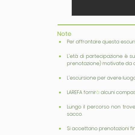
Note
Per affrontare questa escurs
L'età di partecipazione è sug
prenotazione) motivate da 
L'escursione per avere luogo
LAREFA fornir
à
 alcuni compas
Lungo il percorso non trove
sacco.
Si accettano prenotazioni fin