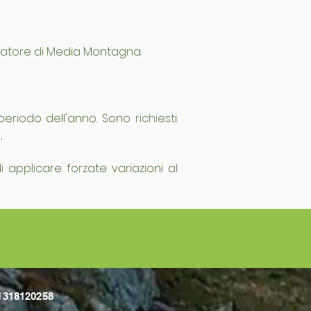
gnatore di Media Montagna.
iodo dell'anno. Sono richiesti: 
,
 applicare forzate variazioni al 
1318120258