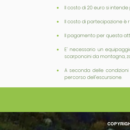
Il costo di 20 euro si intend
Il costo di partecipazione è
Il pagamento per questa attiv
E' necessario un equipaggia
scarponcini da montagna, za
A seconda delle condizioni m
percorso dell'escursione.
COPYRIGHT 