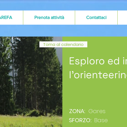
AREFA
Prenota attività
Contattaci
Torna al calendario
Esploro ed 
l'orienteer
ZONA:
Gares
SFORZO:
Base