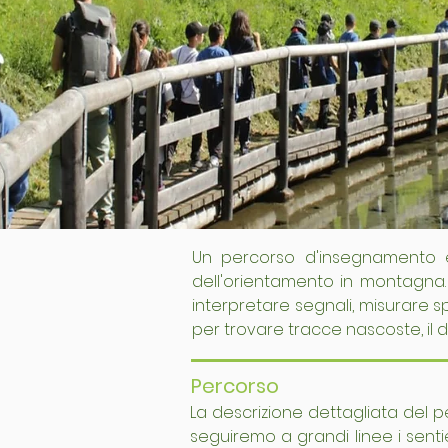
Un percorso d'insegnamento e 
dell'orientamento in montagna.
interpretare segnali, misurare sp
per trovare tracce nascoste, il 
Percorso
La descrizione dettagliata del 
seguiremo a grandi linee i senti