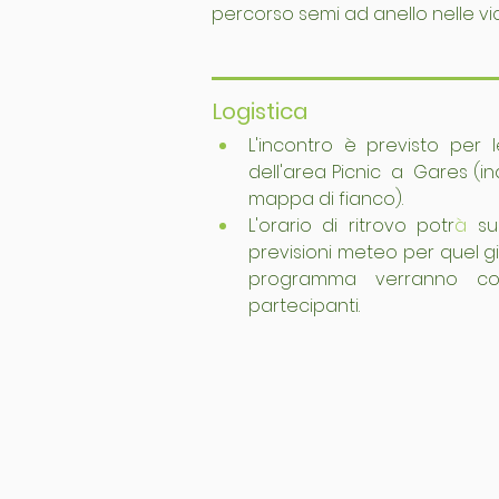
percorso semi ad anello nelle v
Logistica
L'incontro è previsto per 
dell'area Picnic  a  Gares (ind
mappa di fianco).
L'orario di ritrovo potr
à
 su
previsioni meteo per quel gio
programma verranno co
partecipanti.