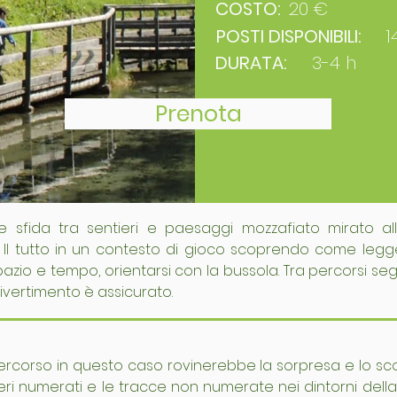
COSTO:
20 €
POSTI DISPONIBILI:
1
DURATA:
3-4 h
Prenota
sfida tra sentieri e paesaggi mozzafiato mirato al
 Il tutto in un contesto di gioco scoprendo come legge
azio e tempo, orientarsi con la bussola. Tra percorsi segn
divertimento è assicurato.
percorso in questo caso rovinerebbe la sorpresa e lo sco
eri numerati e le tracce non numerate nei dintorni della 