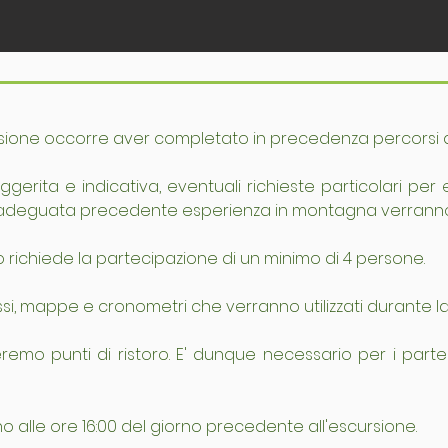
ione occorre aver completato in precedenza percorsi di s
gerita e indicativa, eventuali richieste particolari per et
adeguata precedente esperienza in montagna verranno v
 richiede la partecipazione di un minimo di 4 persone.
si, mappe e cronometri che verranno utilizzati durante la
remo punti di ristoro. E' dunque necessario per i partec
o alle ore 16:00 del giorno precedente all'escursione. 