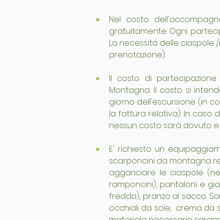
Nel costo dell'accompagna
gratuitamente. Ogni parteci
La necessitá delle ciaspole 
prenotazione).
Il costo di partecipazion
Montagna. Il costo si intend
giorno dell'escursione (in c
la fattura relativa). In caso
nessun costo sarà dovuto e 
E' richiesto un equipaggiam
scarponcini da montagna resis
agganciare le ciaspole (nel
ramponcini), pantaloni e gia
fredda), pranzo al sacco. Sono
occhiali da sole,  crema da 
materiale necessario saranno