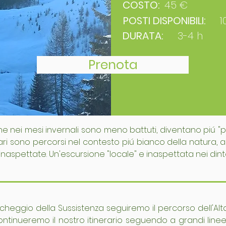
COSTO:
45 €
POSTI DISPONIBILI:
1
DURATA:
3-4 h
Prenota
 che nei mesi invernali sono meno battuti, diventano piú "
rari sono percorsi nel contesto piú bianco della natura, 
aspettate. Un'escursione "locale" e inaspettata nei dintor
cheggio della Sussistenza seguiremo il percorso dell'Alt
ontinueremo il nostro itinerario seguendo a grandi linee l