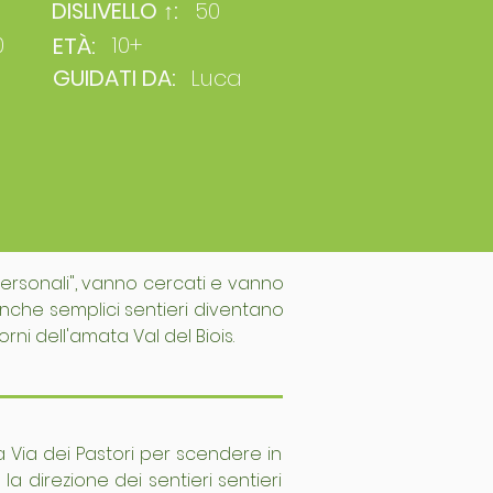
DISLIVELLO ↑:
50
0
10+
ETÀ:
GUIDATI DA:
Luca
personali", vanno cercati e vanno
anche semplici sentieri diventano
ni dell'amata Val del Biois.
a Via dei Pastori per scendere in
a direzione dei sentieri sentieri