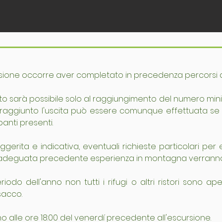
ione occorre aver completato in precedenza percorsi di s
to sarà possibile solo al raggiungimento del numero minimo
ggiunto l'uscita può essere comunque effettuata se l'
anti presenti.
gerita e indicativa, eventuali richieste particolari per et
adeguata precedente esperienza in montagna verranno v
odo dell'anno non tutti i rifugi o altri ristori sono ape
sacco.
o alle ore 18:00 del venerdí precedente all'escursione.