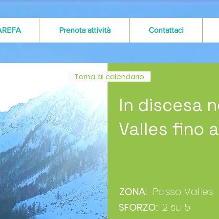
AREFA
Prenota attività
Contattaci
Torna al calendario
In discesa ne
Valles fino 
ZONA:
Passo Valles
SFORZO:
2 su 5