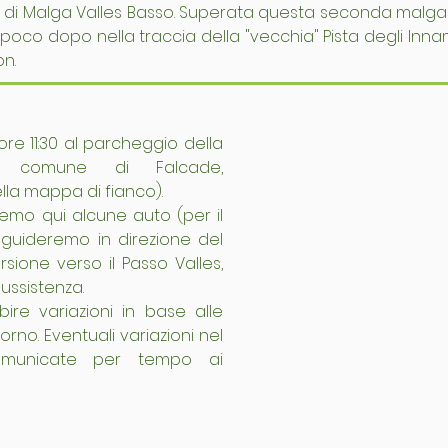
ze di Malga Valles Basso. Superata questa seconda malga
poco dopo nella traccia della "vecchia" Pista degli Innam
on.
ore 11:30 al parcheggio della 
l comune di Falcade,  
nella mappa di fianco). 
emo qui alcune auto (per il 
 guideremo in direzione del 
sione verso il Passo Valles, 
ussistenza.
bire variazioni in base alle 
rno. Eventuali variazioni nel 
municate per tempo ai 