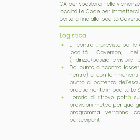
CAI per spostarci nelle vicinan
localitá Le Code per immetterci 
porterá fino alla localitá Cavers
Logistica
L'incontro 
è
 previsto per le 
localitá Caverson, ne
(indirizzo/posizione visibile 
Dal punto d'incontro, lascer
rientro) e con le rimanenti
punto di partenza dell'escur
precisamente in localitá La S
L'orario di ritrovo potr
à
 su
previsioni meteo per quel gio
programma verranno co
partecipanti.