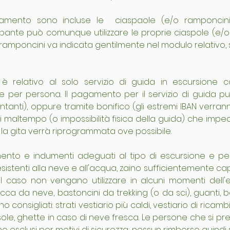
mento sono incluse le  ciaspaole (e/o ramponcini)
pante può comunque utilizzare le proprie ciaspole (e/o 
/ramponcini va indicata gentilmente nel modulo relativo, 
e è relativo al solo servizio di guida in escursion
e per persona. Il pagamento per il servizio di guida può
ontanti), oppure tramite bonifico (gli estremi IBAN verra
 di maltempo (o impossibilità fisica della guida) che impedi
la gita verrà riprogrammata ove possibile.
ento e indumenti adeguati al tipo di escursione e peri
tenti alla neve e all'acqua, zaino sufficientemente capient
 caso non vengano utilizzare in alcuni momenti dell'es
cca da neve, bastoncini da trekking (o da sci), guanti, 
 consigliati: strati vestiario più caldi, vestiario di ricam
sole, ghette in caso di neve fresca. Le persone che si p
 esclusi per motivi di sicurezza; nessun rimborso quindi