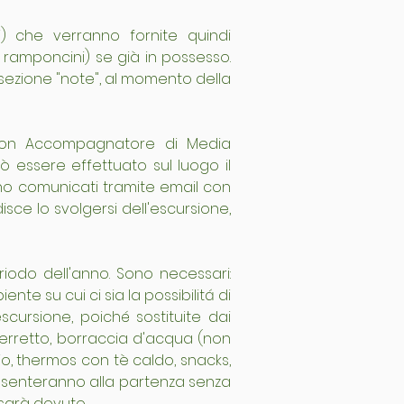
 che verranno fornite quindi 
ramponcini) se già in possesso. 
sezione "note", al momento della 
e con Accompagnatore di Media 
 essere effettuato sul luogo il 
nno comunicati tramite email con 
sce lo svolgersi dell'escursione, 
odo dell'anno. Sono necessari: 
e su cui ci sia la possibilitá di 
cursione, poiché sostituite dai 
berretto, borraccia d'acqua (non 
bio, thermos con tè caldo, snacks, 
resenteranno alla partenza senza 
 sarà dovuto.